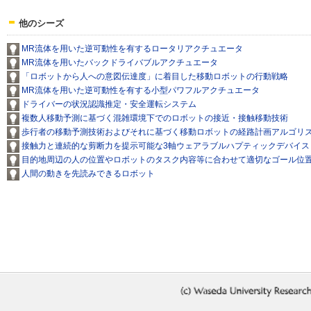
他のシーズ
MR流体を用いた逆可動性を有するロータリアクチュエータ
MR流体を用いたバックドライバブルアクチュエータ
「ロボットから人への意図伝達度」に着目した移動ロボットの行動戦略
MR流体を用いた逆可動性を有する小型パワフルアクチュエータ
ドライバーの状況認識推定・安全運転システム
複数人移動予測に基づく混雑環境下でのロボットの接近・接触移動技術
歩行者の移動予測技術およびそれに基づく移動ロボットの経路計画アルゴリ
接触力と連続的な剪断力を提示可能な3軸ウェアラブルハプティックデバイス
目的地周辺の人の位置やロボットのタスク内容等に合わせて適切なゴール位
人間の動きを先読みできるロボット