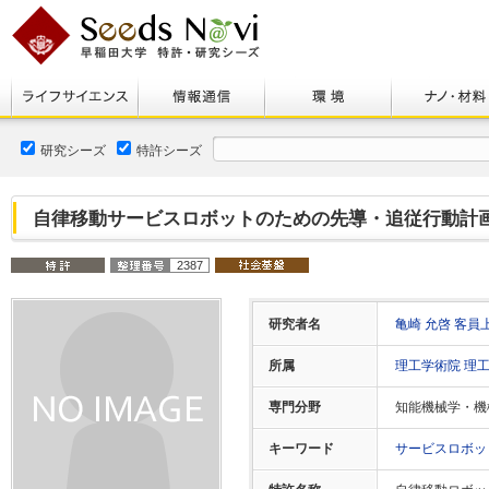
研究シーズ
特許シーズ
自律移動サービスロボットのための先導・追従行動計
2387
研究者名
亀崎 允啓 客員
所属
理工学術院 理
専門分野
知能機械学・機
キーワード
サービスロボ