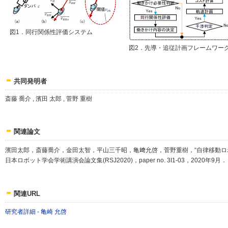
図1．同行関係性評価システム
図2．先導・追従計画フレームワー
共同発明者
斎藤 喬介 , 濱田 太郎 , 菅野 重樹
関連論文
濱田太郎，斎藤喬介，金田太智，平山三千昭，亀﨑允啓，菅野重樹，“自律移動ロ
日本ロボット学会学術講演会論文集(RSJ2020)，paper no. 3I1-03，2020年9月．
関連URL
研究者詳細 - 亀崎 允啓