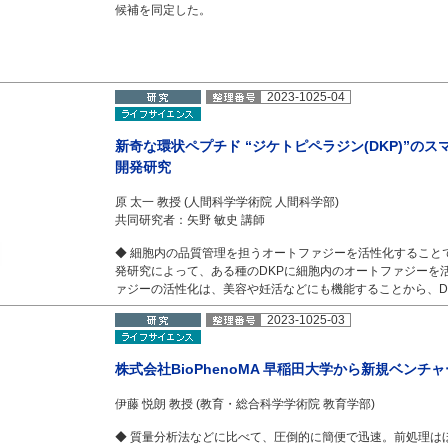
候補を同定した。
2023-1025-04
新奇な環状ペプチド “ジケトピペラジン(DKP)”の
開発研究
原 太一 教授 (人間科学学術院 人間科学部)
共同研究者：矢野 敏史 講師
◆ 細胞内の品質管理を担うオートファジーを活性化すること
発研究によって、ある種のDKPに細胞内のオートファジーを
ァジーの活性化は、美容や妊活などにも機能することから、D
2023-1025-03
株式会社BioPhenoMA 早稲田大学から新規ベンチ
伊藤 悦朗 教授 (教育・総合科学学術院 教育学部)
◆ 質量分析法などに比べて、圧倒的に簡便で迅速。前処理はほ