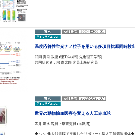
2024-0206-01
温度応答性蛍光ナノ粒子を用いる多項目抗原同時検
武岡 真司 教授 (理工学術院 先進理工学部)
共同研究者：宗 慶太郎 客員上級研究員
2023-1025-07
世界の動物輸血医療を変える人工赤血球
酒井 宏水 客員上級研究員 (退職済)
◆ ウシHbを脂質膜で被覆したリポソーム型人工酸素運搬体◆