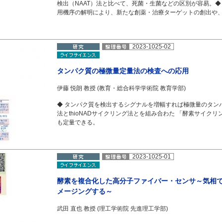
検出（NAAT）法と比べて、死菌・生菌などの区別が容易。◆
用機序の解明により、新たな創薬・治療ターゲットの創出や
2023-1025-02
タンパク質の極微量定量法の検査への応用
伊藤 悦朗 教授 (教育・総合科学学術院 教育学部)
◆ タンパク質を検出するシグナルを増幅すれば極微量のタンパ
法とthioNADサイクリング法とを組み合わた 「酵素サイク
も定量できる。
2023-1025-01
酵素を複合化した高分子ファイバー・センサ～気相
メージングする～
武田 直也 教授 (理工学術院 先進理工学部)