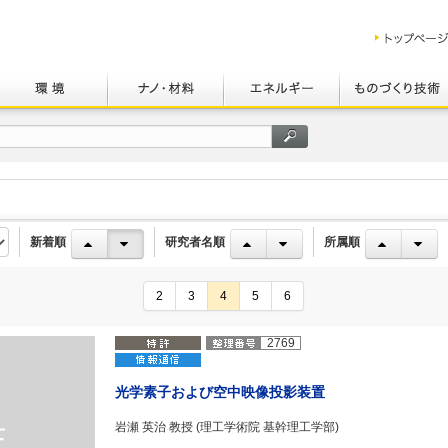
新着順
研究者名順
所属順
2
3
4
5
6
2769
光学素子および空中映像投影装置
岩瀬 英治 教授 (理工学術院 基幹理工学部)