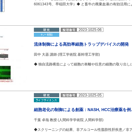
6061343号、早稲田大学）◆ と畜牛の廃棄血液の有効活用
2023-1025-06
流体制御による高効率細胞トラップデバイスの開発
田中 大器 講師 (理工学術院 基幹理工学部)
◆ 独自流路構造によって細胞の単離や任意の細胞の取り出し
2023-1025-05
細胞老化の制御による創薬：NASH, HCC治療薬を
千葉 卓哉 教授 (人間科学学術院 人間科学部)
◆スクリーニングの結果、非アルコール性脂肪性肝疾患／非