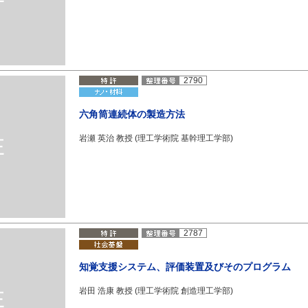
2790
六角筒連続体の製造方法
岩瀬 英治 教授 (理工学術院 基幹理工学部)
2787
知覚支援システム、評価装置及びそのプログラム
岩田 浩康 教授 (理工学術院 創造理工学部)