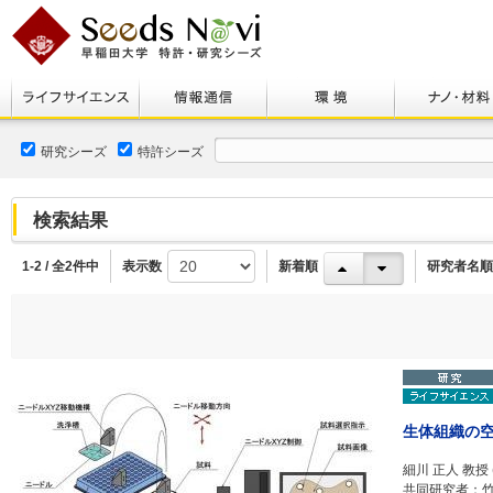
研究シーズ
特許シーズ
検索結果
1-2 / 全2件中
表示数
新着順
研究者名順
生体組織の
細川 正人 教授
共同研究者：竹