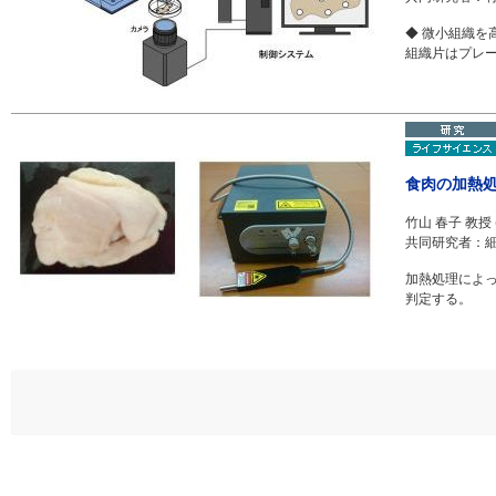
◆ 微小組織を
組織片はプレ
食肉の加熱
竹山 春子 教授
共同研究者：細
加熱処理によ
判定する。