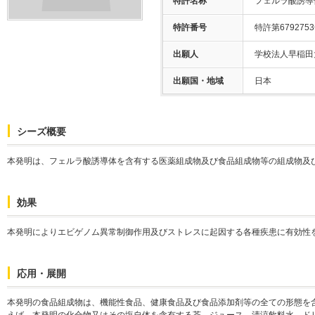
特許名称
フェルラ酸誘導
特許番号
特許第679275
出願人
学校法人早稲田
出願国・地域
日本
シーズ概要
本発明は、フェルラ酸誘導体を含有する医薬組成物及び食品組成物等の組成物及
効果
本発明によりエビゲノム異常制御作用及びストレスに起因する各種疾患に有効性
応用・展開
本発明の食品組成物は、機能性食品、健康食品及び食品添加剤等の全ての形態を