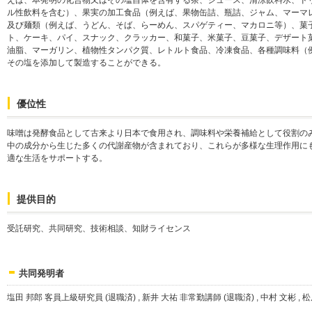
えば、本発明の化合物又はその塩自体を含有する茶、ジュース、清涼飲料水、ド
ル性飲料を含む）、果実の加工食品（例えば、果物缶詰、瓶詰、ジャム、マーマ
及び麺類（例えば、うどん、そば、らーめん、スパゲティー、マカロニ等）、菓
ト、ケーキ、パイ、スナック、クラッカー、和菓子、米菓子、豆菓子、デザート
油脂、マーガリン、植物性タンパク質、レトルト食品、冷凍食品、各種調味料（
その塩を添加して製造することができる。
優位性
味噌は発酵食品として古来より日本で食用され、調味料や栄養補給として役割の
中の成分から生じた多くの代謝産物が含まれており、これらが多様な生理作用に
適な生活をサポートする。
提供目的
受託研究、共同研究、技術相談、知財ライセンス
共同発明者
塩田 邦郎 客員上級研究員 (退職済) , 新井 大祐 非常勤講師 (退職済) , 中村 文彬 , 松原