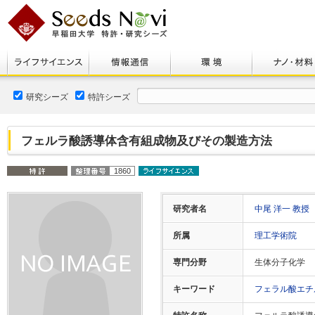
研究シーズ
特許シーズ
フェルラ酸誘導体含有組成物及びその製造方法
1860
研究者名
中尾 洋一 教授
所属
理工学術院
専門分野
生体分子化学
キーワード
フェラル酸エ