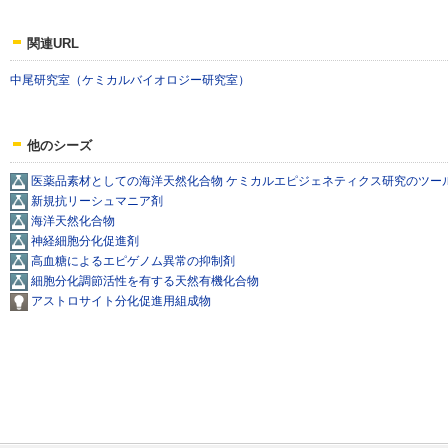
関連URL
中尾研究室（ケミカルバイオロジー研究室）
他のシーズ
医薬品素材としての海洋天然化合物 ケミカルエピジェネティクス研究のツー
新規抗リーシュマニア剤
海洋天然化合物
神経細胞分化促進剤
高血糖によるエピゲノム異常の抑制剤
細胞分化調節活性を有する天然有機化合物
アストロサイト分化促進用組成物