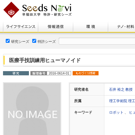
研究シーズ
特許シーズ
医療手技訓練用ヒューマノイド
2016-0614-01
研究者名
石井 裕之 教授
所属
理工学術院 理
キーワード
ロボット
、
ヒ