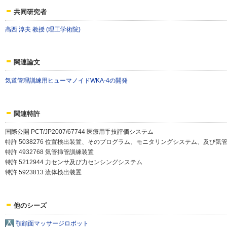
共同研究者
高西 淳夫 教授 (理工学術院)
関連論文
気道管理訓練用ヒューマノイドWKA-4の開発
関連特許
国際公開 PCT/JP2007/67744 医療用手技評価システム
特許 5038276 位置検出装置、そのプログラム、モニタリングシステム、及び気
特許 4932768 気管挿管訓練装置
特許 5212944 力センサ及び力センシングシステム
特許 5923813 流体検出装置
他のシーズ
顎顔面マッサージロボット