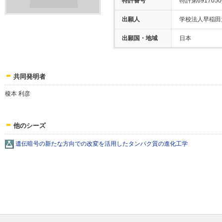
特許番号
特許第691705
出願人
学校法人早稲田
出願国・地域
日本
共同発明者
榎本 利彦
他のシーズ
遺伝暗号の新たな方向での改変を活用したタンパク質の進化工学