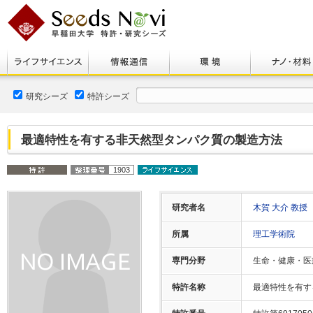
研究シーズ
特許シーズ
最適特性を有する非天然型タンパク質の製造方法
1903
研究者名
木賀 大介 教授
所属
理工学術院
専門分野
生命・健康・医
特許名称
最適特性を有す