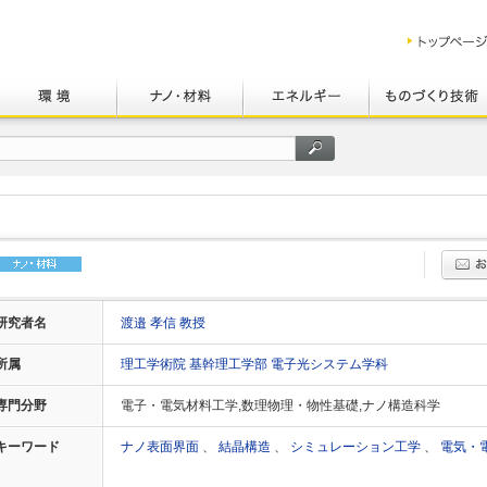
研究者名
渡邉 孝信 教授
所属
理工学術院 基幹理工学部 電子光システム学科
専門分野
電子・電気材料工学,数理物理・物性基礎,ナノ構造科学
キーワード
ナノ表面界面
、
結晶構造
、
シミュレーション工学
、
電気・