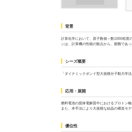
背景
計算化学において、原子数個～数1000程
ンは、計算機の性能の観点から、困難であっ
シーズ概要
「ダイナミックボンド型大規模分子動力学法
応用・展開
燃料電池の固体電解質中におけるプロトン輸送、
また、本手法により大規模な結晶の構造モデ
優位性