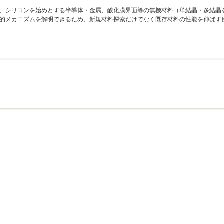
、シリコンを始めとする半導体・金属、酸化膜界面等の無機材料（単結晶・多結晶
的メカニズムを解明できるため、新規材料探索だけでなく既存材料の性能を伸ばす