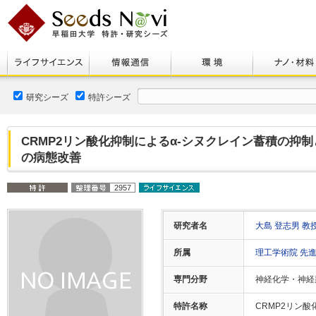
研究シーズ
特許シーズ
CRMP2リン酸化抑制によるα-シヌクレイン蓄積の抑
の病態改善
2957
研究者名
大島 登志男 教
所属
理工学術院 先
専門分野
神経化学・神経
特許名称
CRMP2リン