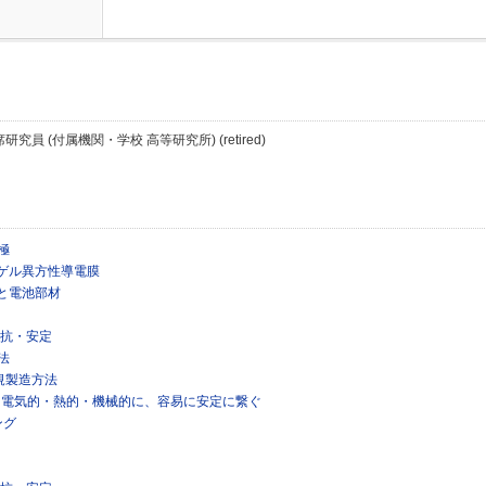
次席研究員 (付属機関・学校 高等研究所) (retired)
極
ゲル異方性導電膜
と電池部材
抵抗・安定
法
規製造方法
を電気的・熱的・機械的に、容易に安定に繋ぐ
ング