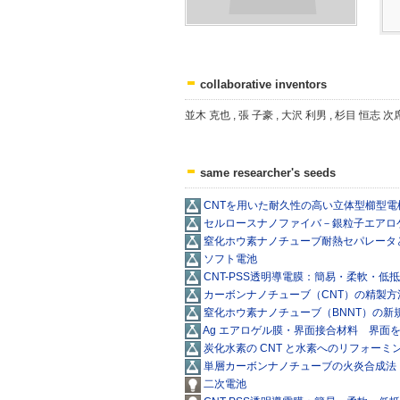
collaborative inventors
並木 克也 , 張 子豪 , 大沢 利男 , 杉目 恒志 
same researcher's seeds
CNTを用いた耐久性の高い立体型櫛型電
セルロースナノファイバ－銀粒子エアロ
窒化ホウ素ナノチューブ耐熱セパレータ
ソフト電池
CNT-PSS透明導電膜：簡易・柔軟・低
カーボンナノチューブ（CNT）の精製方
窒化ホウ素ナノチューブ（BNNT）の新
Ag エアロゲル膜・界面接合材料 界面
炭化水素の CNT と水素へのリフォーミ
単層カーボンナノチューブの火炎合成法
二次電池