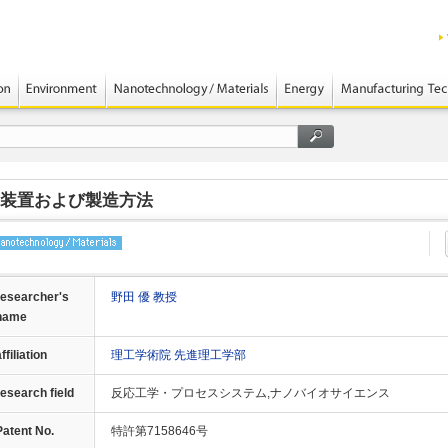
装置および製造方法
researcher's
野田 優 教授
name
ffiliation
理工学術院 先進理工学部
research field
反応工学・プロセスシステム,ナノバイオサイエンス
Patent No.
特許第7158646号