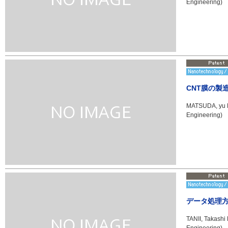
Engineering)
CNT膜の製
MATSUDA, yu Pr
Engineering)
データ処理
TANII, Takashi