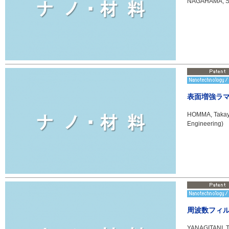
NAGAHAMA, Shu
表面増強ラ
HOMMA, Takayuk
Engineering)
周波数フィ
YANAGITANI, Ta