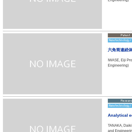
Engineering)
六角筒連続
IWASE, Eiji Pr
Engineering)
Analytical 
TANAKA, Daiki 
and Engineeri