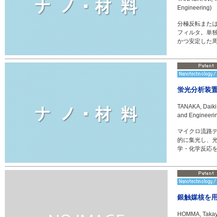
Engineering)
分極反転また
フィルタ。単
かつ安定した
蛍光分析装
TANAKA, Daiki 
and Engineeri
マイクロ流路
的に集光し、光
学・化学反応
銀触媒核を
HOMMA, Takayuk