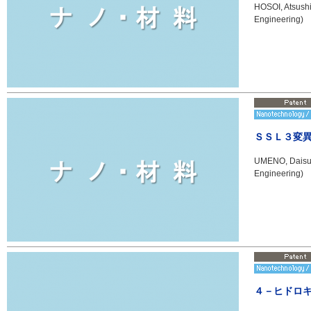
HOSOI, Atsushi
Engineering)
ＳＳＬ３変
UMENO, Daisuke
Engineering)
４－ヒドロ