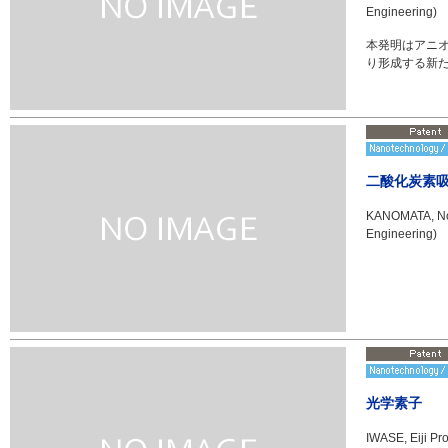
Engineering)
本発明はアニ
り形成する新
二酸化炭素
KANOMATA, Nob
Engineering)
光学素子
IWASE, Eiji Pr