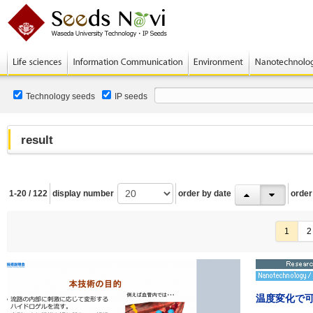
Technology seeds
IP seeds
result
1-20 / 122
display number
order by date
order
1
2
温度変化で