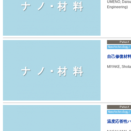
UMENO, Daisuke
Engineering)
自己修復材
MIYAKE, Shota
温度応答性