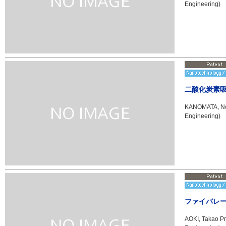
Engineering)
二酸化炭素
KANOMATA, Nob
Engineering)
ファイバレ
AOKI, Takao Pr