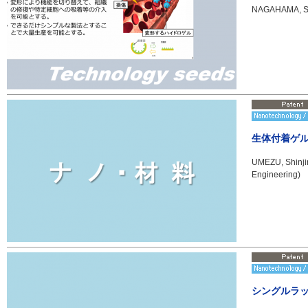
NAGAHAMA, Shu
生体付着ゲ
UMEZU, Shinjir
Engineering)
シングルラ