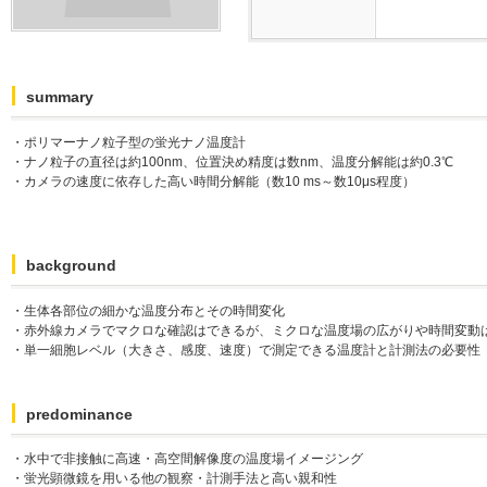
summary
・ポリマーナノ粒子型の蛍光ナノ温度計
・ナノ粒子の直径は約100nm、位置決め精度は数nm、温度分解能は約0.3℃
・カメラの速度に依存した高い時間分解能（数10 ms～数10μs程度）
background
・生体各部位の細かな温度分布とその時間変化
・赤外線カメラでマクロな確認はできるが、ミクロな温度場の広がりや時間変動
・単一細胞レベル（大きさ、感度、速度）で測定できる温度計と計測法の必要
predominance
・水中で非接触に高速・高空間解像度の温度場イメージング
・蛍光顕微鏡を用いる他の観察・計測手法と高い親和性