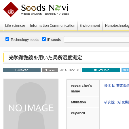
Technology seeds
IP seeds
光学顕微鏡を用いた局所温度測定
2014-0122-08
researcher's
鈴木 団 非常勤
name
affiliation
研究院（研究機
keyword