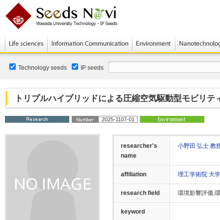
Technology seeds
IP seeds
トリプルハイブリッドによる圧縮空気駆動型モビリテ
2025-1107-01
researcher's
小野田 弘士 教
name
affiliation
理工学術院 大
research field
環境影響評価,
keyword