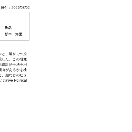
日付：2026/03/02
氏名
杉本 海里
かと、選挙での投
唆した。この研究
視線計測手法を用
傾向があるかを検
て、顔などのヒュ
e Political