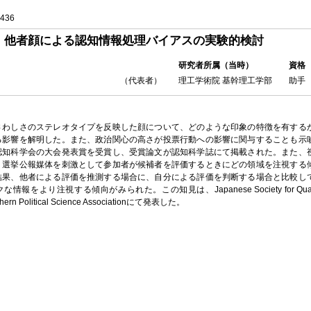
436
他者顔による認知情報処理バイアスの実験的検討
研究者所属（当時）
資格
（代表者）
理工学術院 基幹理工学部
助手
さわしさのステレオタイプを反映した顔について、どのような印象の特徴を有する
る影響を解明した。また、政治関心の高さが投票行動への影響に関与することも示
認知科学会の大会発表賞を受賞し、受賞論文が認知科学誌にて掲載された。また、
、選挙公報媒体を刺激として参加者が候補者を評価するときにどの領域を注視する
結果、他者による評価を推測する場合に、自分による評価を判断する場合と比較し
報をより注視する傾向がみられた。この知見は、Japanese Society for Quantitativ
hern Political Science Associationにて発表した。