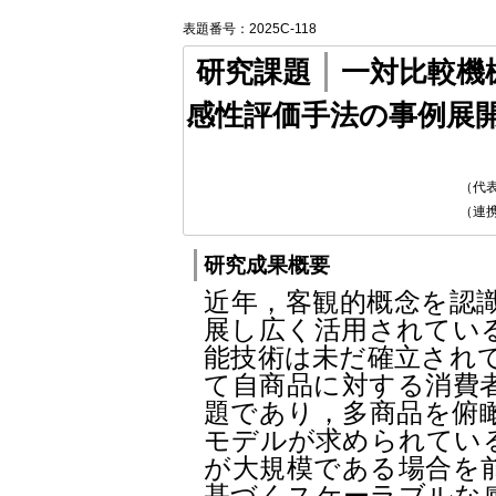
表題番号：2025C-118
研究課題
一対比較機
感性評価手法の事例展
（代
（連
研究成果概要
近年，客観的概念を認
展し広く活用されてい
能技術は未だ確立され
て自商品に対する消費
題であり，多商品を俯
モデルが求められてい
が大規模である場合を
基づくスケーラブルな