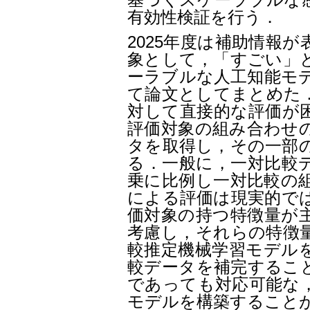
有効性検証を行う．
2025
年度は補助情報が
象として，「すごい」
ーラブルな人工知能モ
て論文としてまとめた
対して直接的な評価が
評価対象の組み合わせ
タを取得し，その一部
る．一般に，一対比較
乗に比例し一対比較の
による評価は現実的で
価対象の持つ特徴量が
考慮し，それらの特徴
較推定機械学習モデル
較データを補完するこ
であっても対応可能な
モデルを構築すること