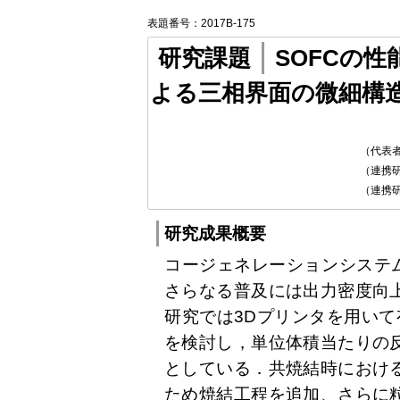
表題番号：2017B-175
研究課題
SOFCの
よる三相界面の微細構
（代表
（連携
（連携
研究成果概要
コージェネレーションシステム
さらなる普及には出力密度向
研究では3Dプリンタを用いて
を検討し，単位体積当たりの
としている．共焼結時におけ
ため焼結工程を追加、さらに