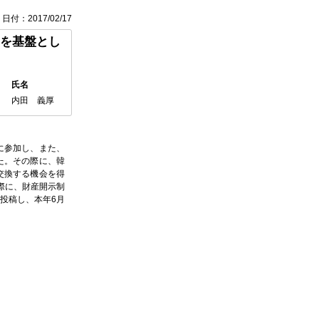
日付：2017/02/17
を基盤とし
氏名
内田 義厚
に参加し、また、
た。その際に、韓
交換する機会を得
際に、財産開示制
投稿し、本年6月