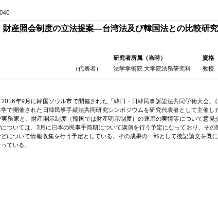
040
財産照会制度の立法提案―台湾法及び韓国法との比較研究
研究者所属（当時）
資格
（代表者）
法学学術院 大学院法務研究科
教授
、2016年9月に韓国ソウル市で開催された「韓日・日韓民事訴訟法共同学術大会」
月に本学で開催された日韓民事手続法共同研究シンポジウムを研究代表者として主催し
び実務家と、財産開示制度（韓国では財産明示制度）の運用の実情等について意見
湾については、3月に日本の民事手筒期について講演を行う予定になっており、その
などについて情報収集を行う予定としている。その成果の一部として後記論文を既に
なっている。