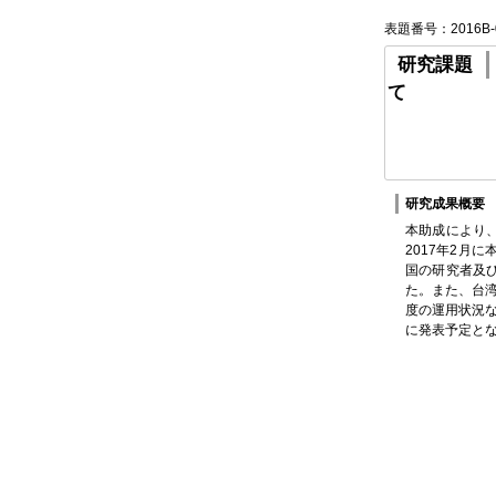
表題番号：2016B-
研究課題
て
研究成果概要
本助成により
2017年2
国の研究者及
た。また、台
度の運用状況
に発表予定と