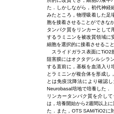
所的に改質でき，細胞の液中
た．しかしながら，初代神経
みたところ，物理吸着した足
胞を接着させることができなか
タンパク質をリンカーとして
するラミニンを被改質領域に
細胞を選択的に接着させるこ
スライドガラス表面にTiO2
阻害膜にはオクタデシルシラン単
する直前に，基板を血清入り
とラミニンが複合体を形成し，
とは免疫沈降法により確認し
Neurobasal培地で培養した．
リンカータンパク質を介してラ
は，培養開始から2週間以上に
た．また，OTS SAM/Ti