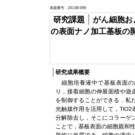
表題番号：2013B-099
研究課題
がん細胞お
の表面ナノ加工基板の
研究成果概要
細胞培養液中で基板表面の
り，接着細胞の伸展面積や遊
を制御することができる．私た
光触媒作用を活用して，TiO
分解除去し，そこにコラーゲ
ことで，基板表面の細胞親和