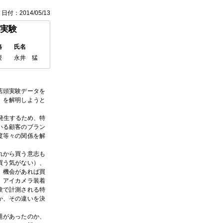
日付：2014/05/13
実験
格
氏名
授
永井 猛
店頭実験データを
）を解明しようと
発生するため、特
いる顧客のブラン
度等々の関係を解
れから買う意志も
買う気がない）、
、機会があれば買
、アイカメラ装着
験で計測される特
か、その違いを決
題があったのか、