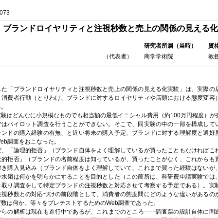
073
ブランドロイヤリティと注視秒数と売上の関係の見える化
研究者所属（当時）
資
（代表者）
商学学術院
教
した「ブランドロイヤリティと注視秒数と売上の関係の見える化実験」は、実際の
、消費者行動（とりわけ、ブランドに対するロイヤリティや店頭における態度変容
る。
実験はどんなに小規模なものでも相当額の最低イニシャル費用（約100万円程度）が
ではパイロット調査を行うことができない。そこで、同実験の中の一部を構成して
ランドの購入経験の有無、と近い将来の購入予定、ブランドに対する理解度と選好
eb調査をおこなった。
ば、「論理的拒否」（ブランド自体をよく理解しているが買ったこともなければこ
覚的拒否」（ブランドの名前程度は知っているが、買ったことがなく、これからも
付き購入見込み（ブランド自体をよく理解していて、これまで買った経験はないが
分水嶺は何かを明らかにすることを目的とした（この箇所は、科研費申請実験では
き取り調査をして特定ブランドの注視秒数と対応させて考察する予定である）。実
注視秒数との対応づけの前段階として、消費者の態度間にどのような違いがあるの
数は何か、等々をプレテストするためのWeb調査であった。
からの解析は現在も進行中であるが、これまでのところ――調査票の設計自体に問