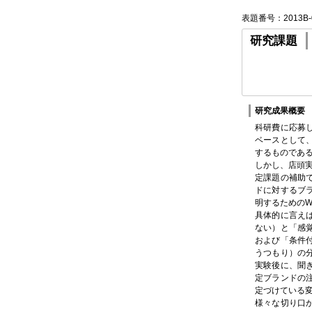
表題番号：2013B-
研究課題
研究成果概要
科研費に応募
ベースとして
するものであ
しかし、店頭
定課題の補助
ドに対するブ
明するためのW
具体的に言え
ない）と「感
および「条件
うつもり）の
実験後に、聞
定ブランドの
定づけている変
様々な切り口