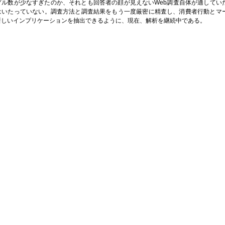
プル数が少なすぎたのか、それとも回答者の顔が見えないWeb調査自体が適してい
はいたっていない。調査方法と調査結果をもう一度厳密に精査し、消費者行動とマ
新しいインプリケーションを抽出できるように、現在、解析を継続中である。