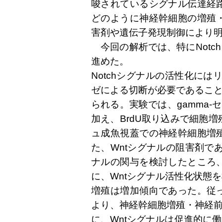
唆されているシグナル伝達経
どのように神経幹細胞の増殖
害剤や遺伝子発現制御により
今回の解析では、特にNotc
進めた。
Notchシグナルの活性化にはリ
ゼによる切断が必要であること
られる。実験では、gamma-セ
加え、BrdU取り込みで細胞
ュ成魚視蓋での神経幹細胞増
た、Wntシグナルの阻害剤であ
ナルの関与を検討したところ
に、Wntシグナル活性化状態
増殖は増加傾向であった。従
より、神経幹細胞増殖・神経前
に、Wntシグナルは促進的に