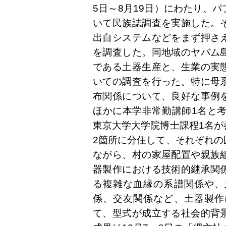
5日～8月19日）にわたり、
いて民族誌調査を実施した。
出自システムなどをまず押さ
を調査した。同地域のヤバム
である土器生産と、生業の実
いての調査を行った。特に母
布関係について、良好な事例
ほかに本学非常勤講師1名と考
東京大学大学院博士課程1名が
2箇所に分住して、それぞれの
ながら、村の家屋配置や親族
器製作における技術的継承関
る複雑な血縁の系譜関係や、
係、交友関係など、土器製作
て、型式が成立する社会的背