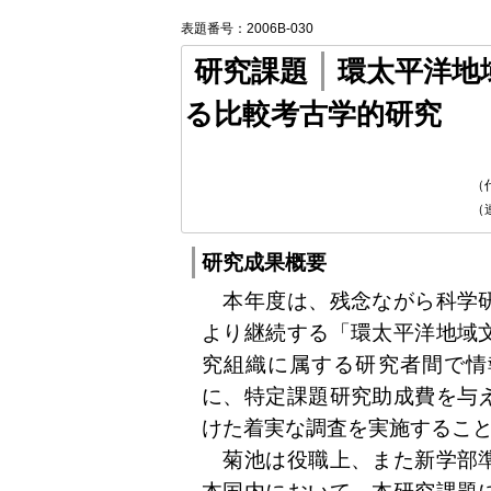
表題番号：2006B-030
研究課題
環太平洋地
る比較考古学的研究
（
（
研究成果概要
本年度は、残念ながら科学研
より継続する「環太平洋地域
究組織に属する研究者間で情
に、特定課題研究助成費を与
けた着実な調査を実施するこ
菊池は役職上、また新学部準