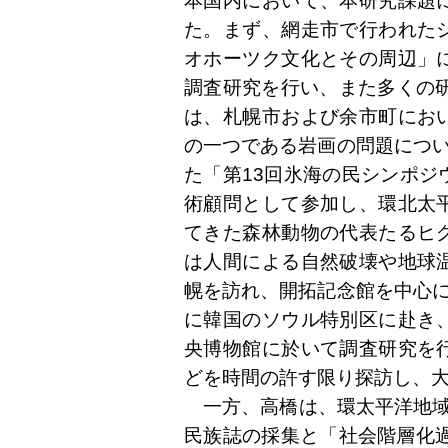
本国内において、本研究課題
た。まず、網走市で行われた
オホーツク文化とその周辺」
調査研究を行い、また多くの研
は、札幌市および余市町にお
の一つである岩画の問題につい
た「第13回氷海の民シンポジ
術顧問として参加し、環北太
てきた森林動物の代表たるヒ
は人間による自然破壊や地球
幌を訪れ、開拓記念館を中心に
に韓国のソウル特別区に赴き
央博物館に於いて調査研究を
どを時間の許す限り探訪し、
一方、高橋は、環太平洋地域
民族誌の採集と「社会階層化過