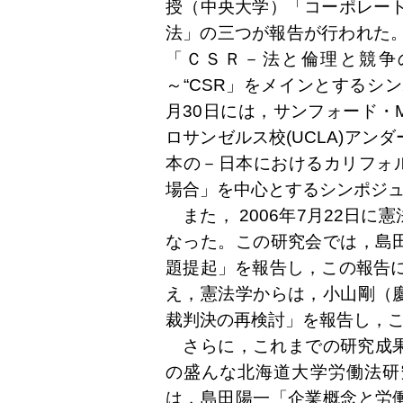
授（中央大学）「コーポレート
法」の三つが報告が行われた。また
「ＣＳＲ－法と倫理と競争
～“CSR」をメインとするシ
月30日には，サンフォード・
ロサンゼルス校(UCLA)ア
本の－日本におけるカリフォルニ
場合」を中心とするシンポジ
また， 2006年7月22日
なった。この研究会では，島
題提起」を報告し，この報告に
え，憲法学からは，小山剛（
裁判決の再検討」を報告し，
さらに，これまでの研究成果の
の盛んな北海道大学労働法研
は，島田陽一「企業概念と労