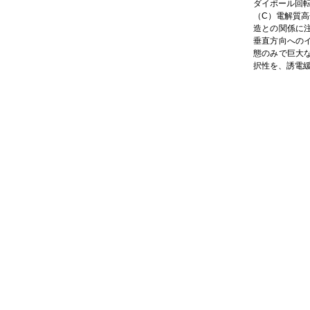
ダイポール回
（C）電解質
造との関係に
垂直方向への
態のみで巨大
択性を、誘電