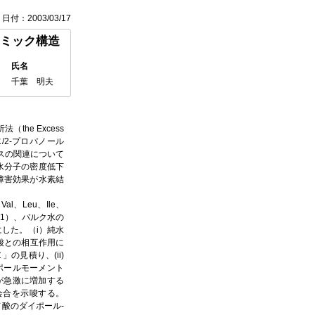
日付：2003/03/17
ミック構造
氏名
千葉 明夫
he Excess
ル、水/2-プロパノール
スの関連について
水分子の密度低下
障害効果が水素結
、Leu、Ile、
＝1）、バルク水の
した。（i）純水
ノ酸との相互作用に
見積り、(ii)
ポールモーメント
が急激に増加する
会合を示唆する。
ノ酸のダイポール-