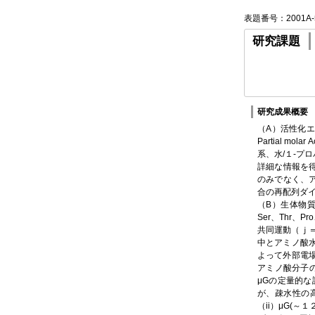
表題番号：2001A-
研究課題
研究成果概要
（A）活性化エ
Partial mo
系、水/１-
詳細な情報を
のみでなく、
合の再配列ダ
（B）生体物質
Ser、Thr
共同運動（ｊ
中とアミノ酸水
よって外部電場
アミノ酸分子
μGの定量的
が、疎水性の
（ii）μG(