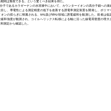
転相関は無視できる。という驚くべき結果を得た。
高分子であるカラギーナンの水溶液中において、カウンターイオンの高分子鎖への束
注目し、導電性による測定精度の低下を改善する誘電率測定装置を開発し、ポリマ
イオンの揺らぎに帰属される、kHz及びMHz領域に誘電緩和を観測した。前者は低
な緩和強度が観測され、コイルへリックス転移による軸に沿った線電荷密度の増大
緩和測定から確認した。