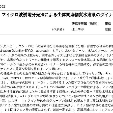
562
マイクロ波誘電分光法による生体関連物質水溶液のダイナ
研究者所属（当時）
資格
（代表者）
理工学部
教授
ンタルピー、エントロピーの過剰部分モル量を定量的に分離・評価する独自の解析法（t
lar Activation Quantity=EPAQ approach）を用い、水/メタノール、水/エタノー
プロパノール系の結果の比較から、疎水基のサイズと形状と水素結合液体のダイナミク
得た。水素結合ネットワークの組換えを阻害するアルコール疎水基による局所的な
アルコールＯＨ基が次の水素結合パートナーを得る確率に関係する、疎水基の立体
イナミクスに重要な役割を果たすことを示した。
の機能を水との相互作用の観点から明らかにする基礎として行った、Gly、Ala、Val
、Pro、Cys、Metの１０種のアミノ酸水溶液の研究では、アミノ酸分子の回転拡散（ｊ
＝２）、水単分子の回転（ｊ＝３）、に関する３つの緩和プロセスの存在を明らかに
溶液のバルク水プロセス（ｊ＝２）のKirkwoodファクターの比較による、アミ
に対する配向が凍結したかに見える溶質１個当たりの水分子の数＝「実効水和水Ｚ」の
の回転拡散（ｊ＝1）プロセスの緩和強度からのアミノ酸の双性イオンの気相ダイ
な計算、により、（i）アミノ酸の側鎖グループの疎水性の増加と共に実効水和数Ｚ
高いアミノ酸では濃度の増加と共にＺは急激に減少し、アミノ酸疎水基の急激な
～１２－１３D)はアミノ酸の濃度によらず、ほぼ一定であり、高濃度域においてもアミ