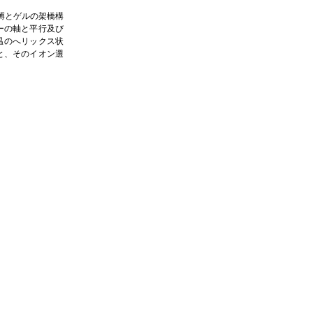
縛とゲルの架橋構
ーの軸と平行及び
温のへリックス状
と、そのイオン選