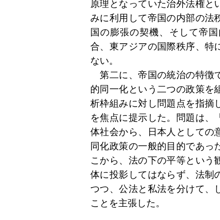
原理となっていた治外法権と
みに利用して帝国の内部の法
国の膨張の契機、そして帝国
合、東アジアの国際秩序、特
ない。
第二に、帝国の統治の特徴で
的同一化という二つの政策を
析枠組みに対し問題点を指摘
を焦点に提示した。問題は、
体社会から、日本人としての
同化政策の一般的目的であっ
こから、法の下の平等という
体に投影してはならず、法制
つつ、公法と私法を分けて、
ことを主張した。