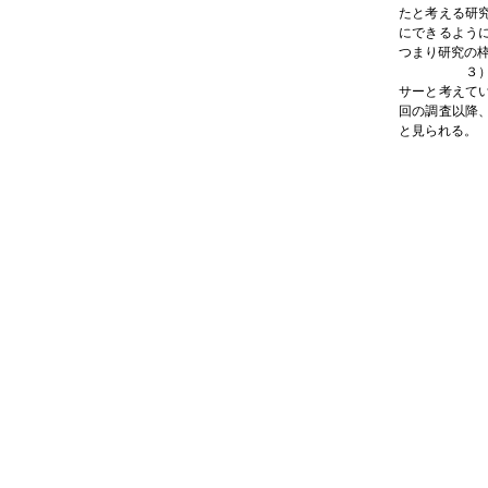
たと考える研
にできるよう
つまり研究の
３）の質問か
サーと考えて
回の調査以降
と見られる。