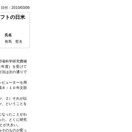
日付：2010/03/06
フトの日米
氏名
有馬 哲夫
部省科学研究費補
２年度）を受けて
方法は次の通りで
ンピューターを用
成８－１０年文部
か、２）それが以
か、ということを
になったことがわ
った。とくに研究
とが大きい。
そのものが変っ