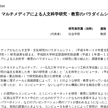
568
マルチメディアによる人文科学研究・教育のパラダイムシ
研究者所属（当時）
資格
（代表者）
社会学部
教授
ィアがもたらす文学・文化研究のパラダイムシフト」（平成９年―１０年度文
研究＞）研究成果を踏まえ、早稲田大学特定課題研究助成費（平成１１年度―１
ィアによる人文科学・教育のパラダイムシフト」の研究に取り組んだ。調査対象と
コンテキスチュアルメディア』（一九九三年マサチューセッツ工科大学出版）にコ
研究の論文を発表した米・加の研究者（八名）と「人文科学とコンピュータ」（平
補助金＜重点領域＞）で研究助成を受けた研究者（八名）。
象に電子メールと面接調査によって、１）どのような研究・教育を行っている
うに変ったか、３）コンピューター、ないしはデジタル機器に対する観念が変った
質問からコンピュータ、とくにインターネットを研究・教育に活用するよう
に、以前は文字テキスト中心だったものがグラフィックなものを多様するようにな
「パワーポイント」などのプレゼンテーション用のソフトが使われるようになったこ
回の調査のときよりも、コンピュータを使うことによって研究の 枠組み