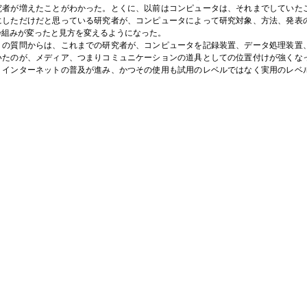
究者が増えたことがわかった。とくに、以前はコンピュータは、それまでしていた
にしただけだと思っている研究者が、コンピュータによって研究対象、方法、発表
枠組みが変ったと見方を変えるようになった。
らは、これまでの研究者が、コンピュータを記録装置、データ処理装置、
いたのが、メディア、つまりコミュニケーションの道具としての位置付けが強くな
、インターネットの普及が進み、かつその使用も試用のレベルではなく実用のレベ