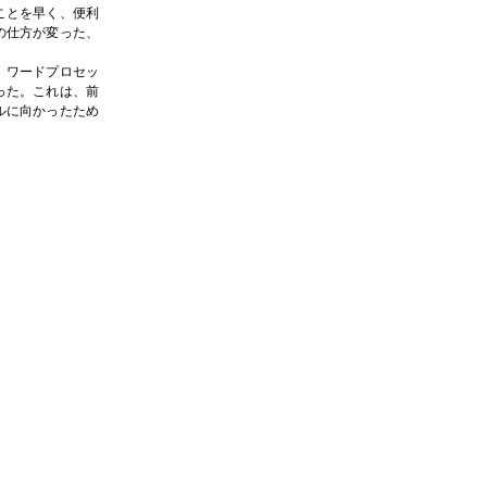
ことを早く、便利
の仕方が変った、
ワードプロセッ
った。これは、前
ルに向かったため