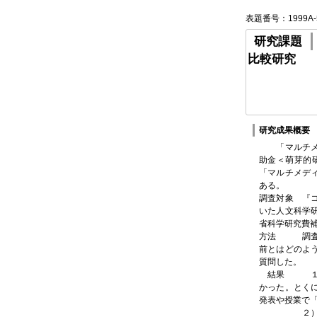
表題番号：1999A-
研究課題
比較研究
研究成果概要
「マルチメデ
助金＜萌芽的
「マルチメデ
ある。
調査対象 『
いた人文科学
省科学研究費
方法 調査対
前とはどのよ
質問した。
結果 １）の
かった。とく
発表や授業で
２）では、前