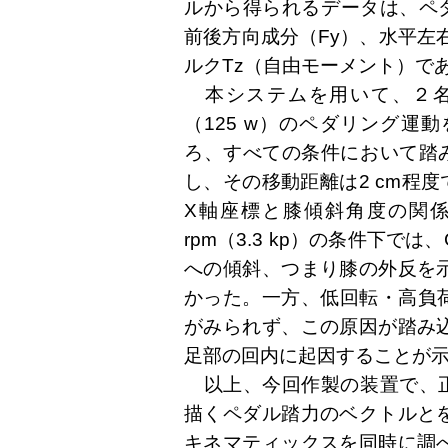
ルから得られるデータは、ペダ
前後方向成分（Fy）、水平左右方
ルクTz（自由モーメント）で
本システムを用いて、２名
（125 w）のペダリング運動
ろ、すべての条件において踏み
し、その移動距離は2 cm程度
X軸座標と膝傾斜角度の関係をみ
rpm（3.3 kp）の条件下では
への傾斜、つまり膝の外反を
かった。一方、低回転・高負荷条件
がみられず、この原因が踏み
足部の回内に起因することが
以上、今回作製の装置で、正確
描くペダル踏力のベクトルと
キネマティックスを同時に調