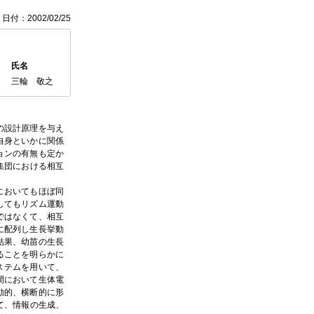
日付：2002/02/25
氏名
三輪 敬之
の設計原理を与え
自身といかに関係
ョンの有無も定か
集団における相互
においてもほぼ同
してもリズム運動
ではなくて、相互
に配列し生長挙動
結果、幼苗の生長
ることを明らかに
ステムを用いて、
間において生体電
動的、横断的に形
いて、情報の生成、