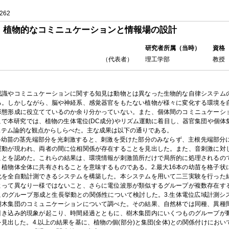
262
植物的なコミニュケーションと情報場の設計
研究者所属（当時）
資格
（代表者）
理工学部
教授
識やコミニュケーションに関する知見は動物とは異なった生物的な自律システム
る。しかしながら、脳や神経系、感覚器官をもたない植物が様々に変化する環境を
形態形成に役立てているのか余り分かっていない。また、個体間のコミニュケーシ
こで本研究では、植物の生体電位(DC成分)やリズム運動に着目し、器官集団や個体
ステム論的な観点からしらべた。主な成果は以下の通りである。
の幼苗の茎先端部分を光刺激すると、刺激を受けた部分のみならず、主根先端部分
運動が現われ、両者の間に位相関係が存在することを見出した。また、音刺激に対
ことを認めた。これらの結果は、環境情報が刺激箇所だけで局所的に処理されるの
り植物体全体に共有されることを意味するものである。2.最大16本の幼苗を格子状
化を全自動計測できるシステムを構築した。本システムを用いて二三実験を行った
よって異なり一様ではないこと、さらに電位波形が類似するグループが複数存在す
このグループ形成と生長挙動との関係性について検討した。3.生体電位広域計測シ
樹木集団のコミュニケーションについて調べた。その結果、自然林では同種、異種
引き込み的現象が起こり、時間経過とともに、樹木集団内にいくつものグループが
見出した。4.以上の結果を基に、植物の個(部分)と集団(全体)との関係付けにお