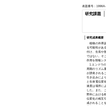
表題番号：1996A-
研究課題
研究成果概要
植物の外界認
る可能性があ
付け、生長や
ではない。そ
作用を情報シ
1.エンドウ
周期のリズム
が誘発される
引き込みによ
と生体電位変
速度は場所に
した。また、
野外における
位変化の相互
成されることを