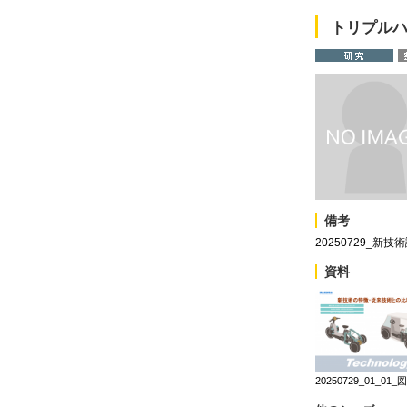
トリプル
備考
20250729_新
資料
20250729_01_01_