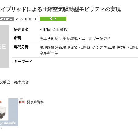
ハイブリッドによる圧縮空気駆動型モビリティの実現
2025-1107-01
研究者名
小野田 弘士 教授
所属
理工学術院 大学院環境・エネルギー研究科
専門分野
環境影響評価,環境政策・環境社会システム,環境技術・環境
ネルギー学
キーワード
技術説明会 発表内容
発表時資料
図１