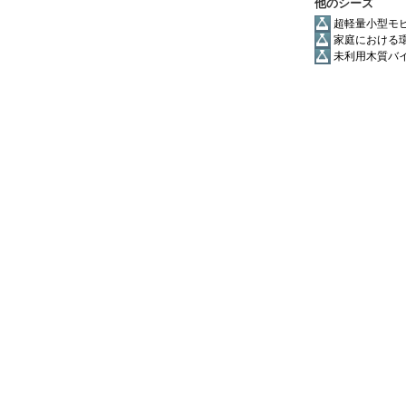
他のシーズ
超軽量小型モビリティU
家庭における
未利用木質バ